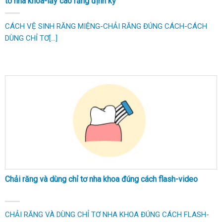
tơ nha khoa-lấy cao răng định kỳ
CÁCH VỆ SINH RĂNG MIỆNG-CHẢI RĂNG ĐÚNG CÁCH-CÁCH
DÙNG CHỈ TƠ[...]
Chải răng và dùng chỉ tơ nha khoa đúng cách flash-video
CHẢI RĂNG VÀ DÙNG CHỈ TƠ NHA KHOA ĐÚNG CÁCH FLASH-