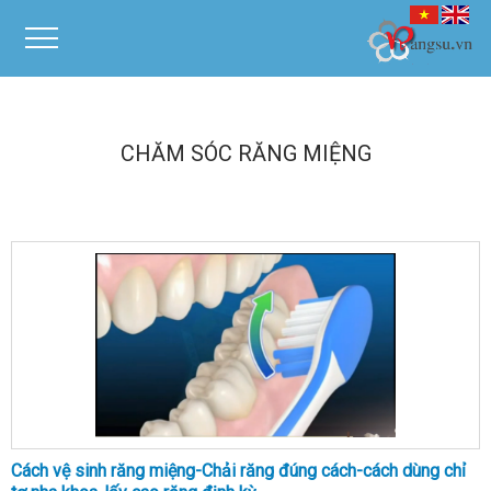
CHĂM SÓC RĂNG MIỆNG
Cách vệ sinh răng miệng-Chải răng đúng cách-cách dùng chỉ