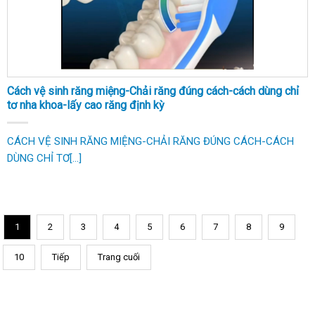
Cách vệ sinh răng miệng-Chải răng đúng cách-cách dùng chỉ
tơ nha khoa-lấy cao răng định kỳ
CÁCH VỆ SINH RĂNG MIỆNG-CHẢI RĂNG ĐÚNG CÁCH-CÁCH
DÙNG CHỈ TƠ[...]
1
2
3
4
5
6
7
8
9
10
Tiếp
Trang cuối