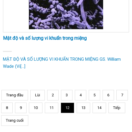
Mật độ và số lượng vi khuẩn trong miệng
MẬT ĐỘ VÀ SỐ LƯỢNG VI KHUẨN TRONG MIỆNG GS. William
Wade (Vi[...]
Trang đầu
Lùi
2
3
4
5
6
7
8
9
10
11
12
13
14
Tiếp
Trang cuối