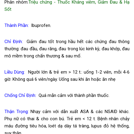
Phân nhóm:
Triệu chứng - Thuốc Kháng viêm, Giảm Đau & Hạ
Sốt
Thành Phần:
Ibuprofen.
Chỉ Định:
Giảm đau tốt trong hầu hết các chứng đau thông
thường: đau đầu, đau răng, đau trong lúc kinh kỳ, đau khớp, đau
mô mềm trong chấn thương & sau mổ.
Liều Dùng:
Người lớn & trẻ em > 12 t.: uống 1-2 viên, mỗi 4-6
giờ. Không quá 6 viên/ngày. Uống sau khi ăn hoặc ăn nhẹ
Chống Chỉ Định:
Quá mẫn cảm với thành phần thuốc.
Thận Trọng:
Nhạy cảm với dẫn xuất ASA & các NSAID khác.
Phụ nữ có thai & cho con bú. Trẻ em < 12 t. Bệnh nhân chảy
máu đường tiêu hóa, loét dạ dày tá tràng, lupus đỏ hệ thống,
suy thận.