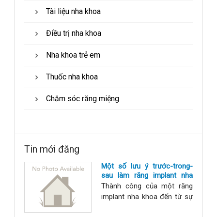
Tài liệu nha khoa
Điều trị nha khoa
Nha khoa trẻ em
Thuốc nha khoa
Chăm sóc răng miệng
Tin mới đăng
Một số lưu ý trước-trong-
sau làm răng implant nha
khoa
Thành công của một răng
implant nha khoa đến từ sự
chuẩn bị kỹ càng của nhà