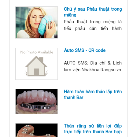
làm chuyên môn và sự phối
hợp hợp tác của người được
Chú ý sau Phẫu thuật trong
làm răng implant: Các điều
miệng
kiện cần để tối ưu: Cung cấp
Phẫu thuật trong miệng là
đầy đủ thông tin tình trạng
tiểu phẫu cần tiến hành
sức khỏe, tuân thủ hướng
trong các can thiệp nha
dẫn của nhân viên y tế, sử
khoa với các chỉ định: Nhổ
dụng răng trong giới hạn tải
răng trong nắn chỉnh răng,
Auto SMS - QR code
lực ch
nhổ răng ngầm, nhổ răng
thừa, nhổ răng kẹ, lạc chỗ,
AUTO SMS: Địa chỉ & Lịch
tháo vít nẹp xương, cấy
làm việc Nhakhoa Rangsu.vn
implant, tạo hình viền lợi, cắt
phanh môi, bắt và tháo vít
neo chặn, thay các phụ kiện
Hàm toàn hàm tháo lắp trên
trong quá
thanh Bar
Thân răng sứ liền lợi đắp
trực tiếp trên thanh Bar hợp