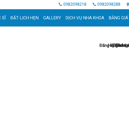
0982098218
0982098288
 SĨ
ĐẶT LỊCH HẸN
GALLERY
DỊCH VỤ NHA KHOA
BẢNG GIÁ
Đăng ký/Phân p
Hãng xản x
Thành p
Tên th