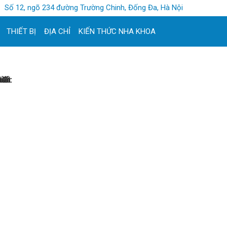
Số 12, ngõ 234 đường Trường Chinh, Đống Đa, Hà Nội
THIẾT BỊ
ĐỊA CHỈ
KIẾN THỨC NHA KHOA
hối:
uất:
hần:
uốc: