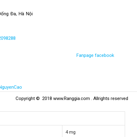
Đống Đa, Hà Nội
2098288
Fanpage facebook
gNguyenCao
Copyright © 2018 www.Ranggia.com . Allrights reserved
4 mg