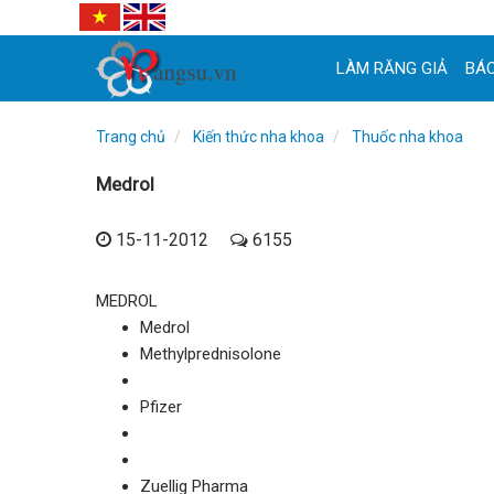
LÀM RĂNG GIẢ
BÁC
Trang chủ
Kiến thức nha khoa
Thuốc nha khoa
Medrol
15-11-2012
6155
MEDROL
Medrol
Methylprednisolone
Pfizer
Zuellig Pharma