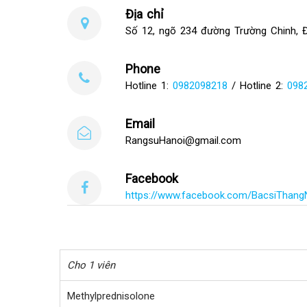
tháo vít neo
Địa chỉ
chặn, thay
Số 12, ngõ 234 đường Trường Chinh, 
các phụ kiện
trong quá
Phone
Hotline 1:
0982098218
/ Hotline 2:
098
Email
RangsuHanoi@gmail.com
Facebook
https://www.facebook.com/BacsiThan
Cho 1 viên
Methylprednisolone