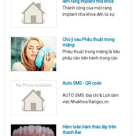
làm răng implant nha khoa
Thành công của một răng
implant nha khoa đến từ sự
chuẩn bị kỹ càng của nhà làm
chuyên môn và sự phối hợp hợp
tác của người được làm răng
Chú ý sau Phẫu thuật trong
implant: Các điều kiện cần để tối
miệng
ưu: Cung cấp đầy đủ thông tin
Phẫu thuật trong miệng là tiểu
tình trạng sức khỏe, tuân thủ
phẫu cần tiến hành trong các
hướng dẫn của nhân viên y tế, sử
can thiệp nha khoa với các chỉ
dụng răng trong giới hạn tải lực
định: Nhổ răng trong nắn chỉnh
ch
răng, nhổ răng ngầm, nhổ răng
Auto SMS - QR code
thừa, nhổ răng kẹ, lạc chỗ, tháo
vít nẹp xương, cấy implant, tạo
AUTO SMS: Địa chỉ & Lịch làm
hình viền lợi, cắt phanh môi, bắt
việc Nhakhoa Rangsu.vn
và tháo vít neo chặn, thay các
phụ kiện trong quá
Hàm toàn hàm tháo lắp trên
thanh Bar