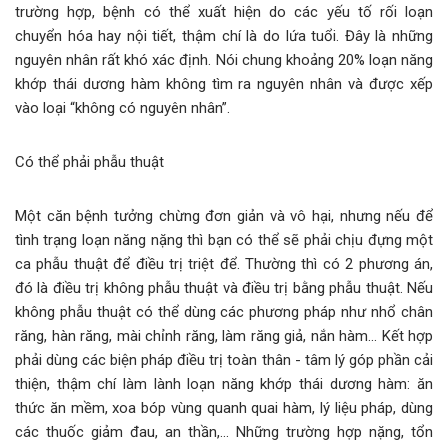
trường hợp, bệnh có thể xuất hiện do các yếu tố rối loạn
chuyển hóa hay nội tiết, thậm chí là do lứa tuổi. Đây là những
nguyên nhân rất khó xác định. Nói chung khoảng 20% loạn năng
khớp thái dương hàm không tìm ra nguyên nhân và được xếp
vào loại “không có nguyên nhân”.
Có thể phải phẫu thuật
Một căn bệnh tưởng chừng đơn giản và vô hại, nhưng nếu để
tình trạng loạn năng nặng thì bạn có thể sẽ phải chịu đựng một
ca phẫu thuật để điều trị triệt để. Thường thì có 2 phương án,
đó là điều trị không phẫu thuật và điều trị bằng phẫu thuật. Nếu
không phẫu thuật có thể dùng các phương pháp như nhổ chân
răng, hàn răng, mài chỉnh răng, làm răng giả, nắn hàm... Kết hợp
phải dùng các biện pháp điều trị toàn thân - tâm lý góp phần cải
thiện, thậm chí làm lành loạn năng khớp thái dương hàm: ăn
thức ăn mềm, xoa bóp vùng quanh quai hàm, lý liệu pháp, dùng
các thuốc giảm đau, an thần,... Những trường hợp nặng, tổn