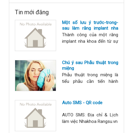
Tin mới đăng
Một số lưu ý trước-trong-
sau làm răng implant nha
khoa
Thành công của một răng
implant nha khoa đến từ sự
chuẩn bị kỹ càng của nhà
làm chuyên môn và sự phối
hợp hợp tác của người được
Chú ý sau Phẫu thuật trong
làm răng implant: Các điều
miệng
kiện cần để tối ưu: Cung cấp
Phẫu thuật trong miệng là
đầy đủ thông tin tình trạng
tiểu phẫu cần tiến hành
sức khỏe, tuân thủ hướng
trong các can thiệp nha
dẫn của nhân viên y tế, sử
khoa với các chỉ định: Nhổ
dụng răng trong giới hạn tải
răng trong nắn chỉnh răng,
Auto SMS - QR code
lực ch
nhổ răng ngầm, nhổ răng
thừa, nhổ răng kẹ, lạc chỗ,
AUTO SMS: Địa chỉ & Lịch
tháo vít nẹp xương, cấy
làm việc Nhakhoa Rangsu.vn
implant, tạo hình viền lợi, cắt