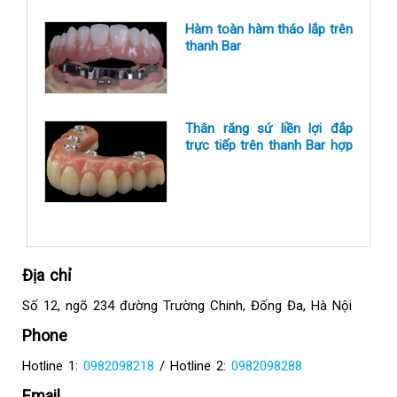
phanh môi, bắt và tháo vít
neo chặn, thay các phụ kiện
Hàm toàn hàm tháo lắp trên
trong quá
thanh Bar
Thân răng sứ liền lợi đắp
trực tiếp trên thanh Bar hợp
kim
Địa chỉ
Số 12, ngõ 234 đường Trường Chinh, Đống Đa, Hà Nội
Phone
Hotline 1:
0982098218
/ Hotline 2:
0982098288
Email