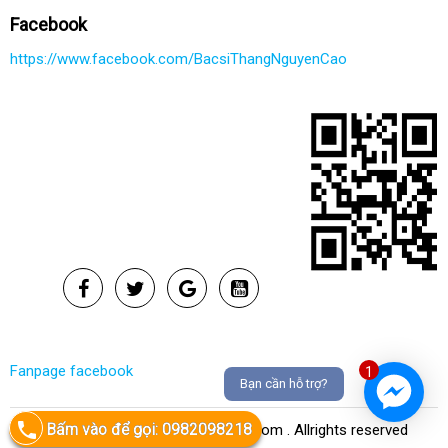
Facebook
https://www.facebook.com/BacsiThangNguyenCao
Fanpage facebook
1
Bạn cần hỗ trợ?
Bấm vào để gọi: 0982098218
Copyright © 2018 www.Ranggia.com . Allrights reserved