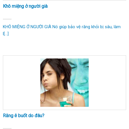
Khô miệng ở người già
KHÔ MIỆNG Ở NGƯỜI GIÀ Nó giúp bảo vệ răng khỏi bị sâu, làm
l[...]
Răng ê buốt do đâu?