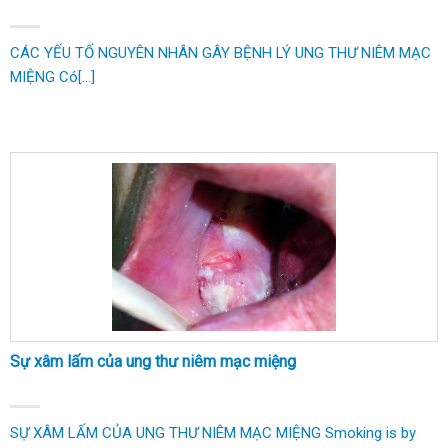
CÁC YẾU TỐ NGUYÊN NHÂN GÂY BỆNH LÝ UNG THƯ NIÊM MẠC
MIỆNG Có[...]
Sự xâm lấm của ung thư niêm mạc miệng
SỰ XÂM LẤM CỦA UNG THƯ NIÊM MẠC MIỆNG Smoking is by