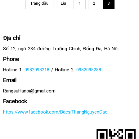
Trang đầu
Lùi
1
2
3
Địa chỉ
Số 12, ngõ 234 đường Trường Chinh, Đống Đa, Hà Nội
Phone
Hotline 1:
0982098218
/ Hotline 2:
0982098288
Email
RangsuHanoi@gmail.com
Facebook
https://www.facebook.com/BacsiThangNguyenCao